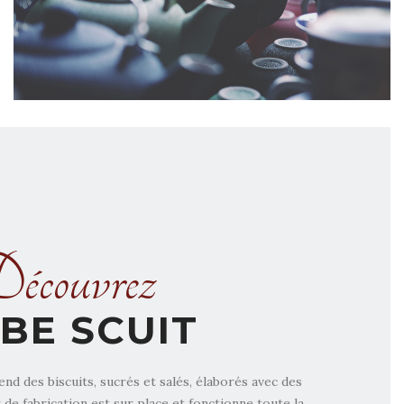
écouvrez
BE SCUIT
vend des biscuits, sucrés et salés, élaborés avec des
 de fabrication est sur place et fonctionne toute la