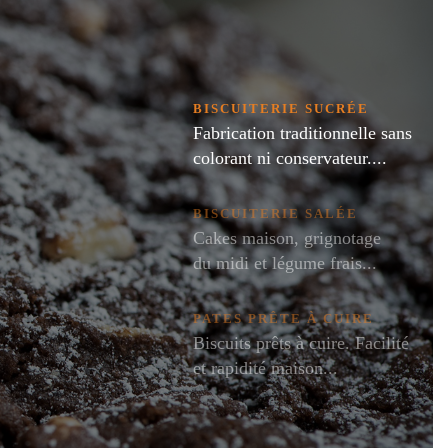
BISCUITERIE SUCRÉE
Fabrication traditionnelle sans
colorant ni conservateur....
BISCUITERIE SALÉE
Cakes maison, grignotage
du midi et légume frais...
PATES PRÊTE À CUIRE
Biscuits prêts à cuire. Facilité
et rapidité maison...