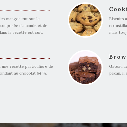
Cook
les mangeaient sur le
Biscuits 
t composée d'amande et de
croustill
ans la recette est cuit.
mais touj
Brow
 une recette particulière de
Gateau au
fondant au chocolat 64 %.
pecan, il 