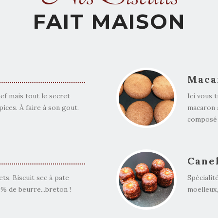
FAIT MAISON
Maca
ef mais tout le secret
Ici vous 
ices. À faire à son gout.
macaron 
composé d
Cane
ts. Biscuit sec à pate
Spécialit
0% de beurre...breton !
moelleux,