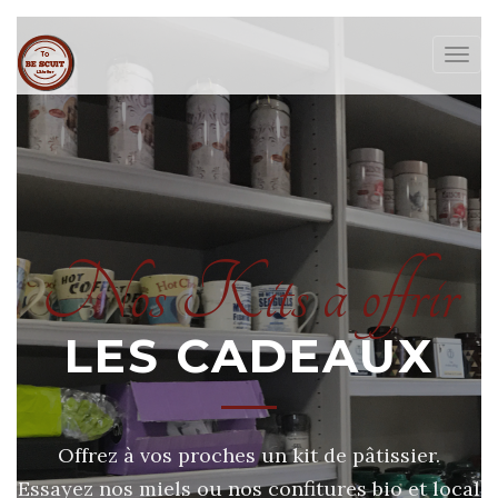
Togg
navig
Nos Kits à offrir
LES CADEAUX
Offrez à vos proches un kit de pâtissier.
Essayez nos miels ou nos confitures bio et local