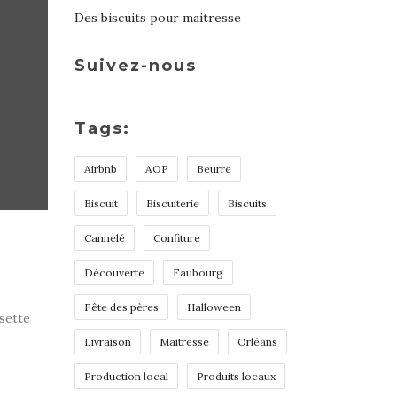
Des biscuits pour maitresse
Suivez-nous
Tags:
Airbnb
AOP
Beurre
Biscuit
Biscuiterie
Biscuits
Cannelé
Confiture
Découverte
Faubourg
Fête des pères
Halloween
sette
Livraison
Maitresse
Orléans
Production local
Produits locaux