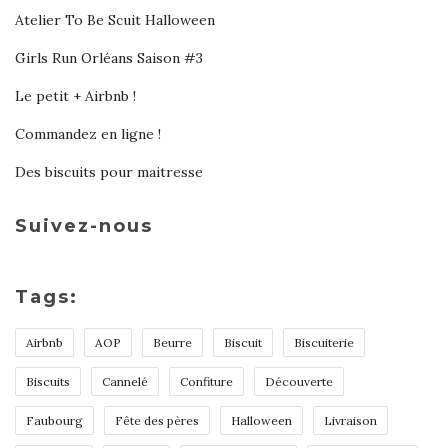
Atelier To Be Scuit Halloween
Girls Run Orléans Saison #3
Le petit + Airbnb !
Commandez en ligne !
Des biscuits pour maitresse
Suivez-nous
Tags:
Airbnb
AOP
Beurre
Biscuit
Biscuiterie
Biscuits
Cannelé
Confiture
Découverte
Faubourg
Fête des pères
Halloween
Livraison