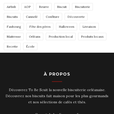
Airbnb
AOP
Beurre
Biscuit
Biscuiterie
Biscuits
Cannelé
Confiture
Découverte
Faubourg
Fête des pères
Halloween
Livraison
Maitresse
Orléans
Production local
Produits locaux
Recette
École
À PROPOS
Découvrez To Be Scuit la nouvelle biscuiterie orléanaise.
Découvrez nos biscuits fait maison pour les plus gourmands
et nos sélections de cafés et thés.