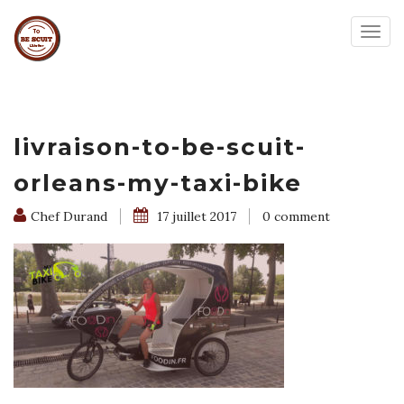
Togg
navig
livraison-to-be-scuit-
orleans-my-taxi-bike
Chef Durand
17 juillet 2017
0 comment