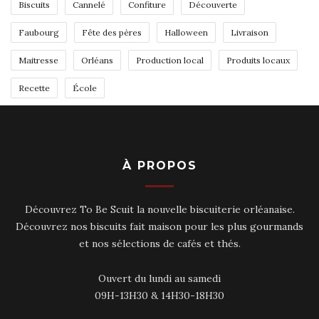
Biscuits
Cannelé
Confiture
Découverte
Faubourg
Fête des pères
Halloween
Livraison
Maitresse
Orléans
Production local
Produits locaux
Recette
École
À PROPOS
Découvrez To Be Scuit la nouvelle biscuiterie orléanaise.
Découvrez nos biscuits fait maison pour les plus gourmands
et nos sélections de cafés et thés.
Ouvert du lundi au samedi
09H-13H30 & 14H30-18H30