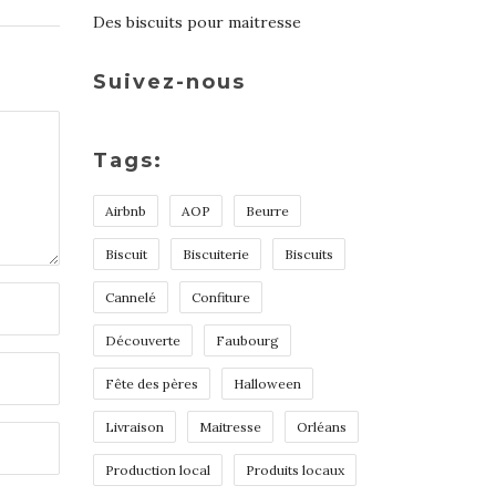
Des biscuits pour maitresse
Suivez-nous
Tags:
Airbnb
AOP
Beurre
Biscuit
Biscuiterie
Biscuits
Cannelé
Confiture
Découverte
Faubourg
Fête des pères
Halloween
Livraison
Maitresse
Orléans
Production local
Produits locaux