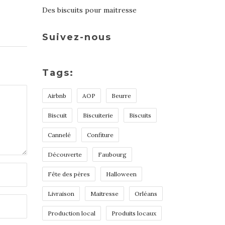
Des biscuits pour maitresse
Suivez-nous
Tags:
Airbnb
AOP
Beurre
Biscuit
Biscuiterie
Biscuits
Cannelé
Confiture
Découverte
Faubourg
Fête des pères
Halloween
Livraison
Maitresse
Orléans
Production local
Produits locaux