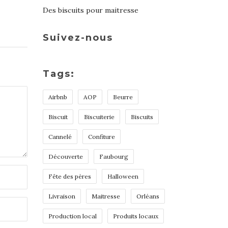
Des biscuits pour maitresse
Suivez-nous
Tags:
Airbnb
AOP
Beurre
Biscuit
Biscuiterie
Biscuits
Cannelé
Confiture
Découverte
Faubourg
Fête des pères
Halloween
Livraison
Maitresse
Orléans
Production local
Produits locaux