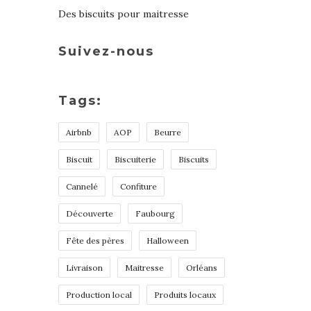
Des biscuits pour maitresse
Suivez-nous
Tags:
Airbnb
AOP
Beurre
Biscuit
Biscuiterie
Biscuits
Cannelé
Confiture
Découverte
Faubourg
Fête des pères
Halloween
Livraison
Maitresse
Orléans
Production local
Produits locaux