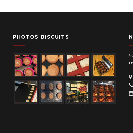
PHOTOS BISCUITS
N
V
r