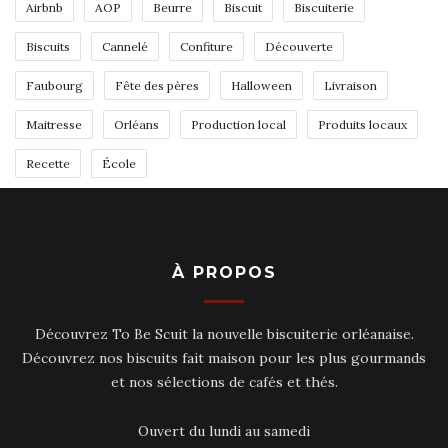
Airbnb
AOP
Beurre
Biscuit
Biscuiterie
Biscuits
Cannelé
Confiture
Découverte
Faubourg
Fête des pères
Halloween
Livraison
Maitresse
Orléans
Production local
Produits locaux
Recette
École
À PROPOS
Découvrez To Be Scuit la nouvelle biscuiterie orléanaise.
Découvrez nos biscuits fait maison pour les plus gourmands
et nos sélections de cafés et thés.
Ouvert du lundi au samedi