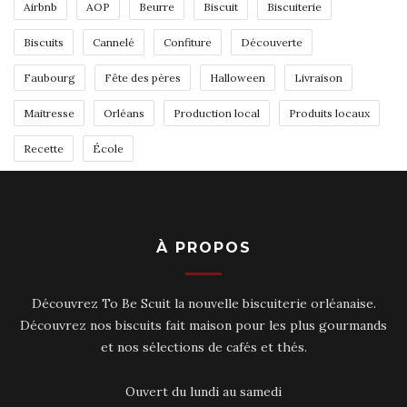
Airbnb
AOP
Beurre
Biscuit
Biscuiterie
Biscuits
Cannelé
Confiture
Découverte
Faubourg
Fête des pères
Halloween
Livraison
Maitresse
Orléans
Production local
Produits locaux
Recette
École
À PROPOS
Découvrez To Be Scuit la nouvelle biscuiterie orléanaise.
Découvrez nos biscuits fait maison pour les plus gourmands
et nos sélections de cafés et thés.
Ouvert du lundi au samedi