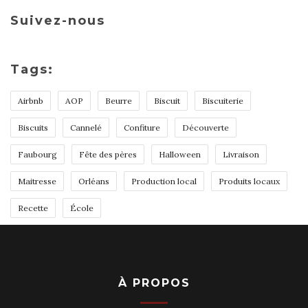
Suivez-nous
Tags:
Airbnb
AOP
Beurre
Biscuit
Biscuiterie
Biscuits
Cannelé
Confiture
Découverte
Faubourg
Fête des pères
Halloween
Livraison
Maitresse
Orléans
Production local
Produits locaux
Recette
École
À PROPOS