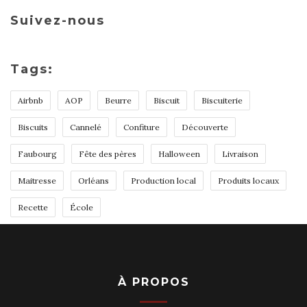
Suivez-nous
Tags:
Airbnb
AOP
Beurre
Biscuit
Biscuiterie
Biscuits
Cannelé
Confiture
Découverte
Faubourg
Fête des pères
Halloween
Livraison
Maitresse
Orléans
Production local
Produits locaux
Recette
École
À PROPOS