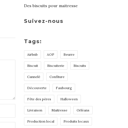
Des biscuits pour maitresse
Suivez-nous
Tags:
Airbnb
AOP
Beurre
Biscuit
Biscuiterie
Biscuits
Cannelé
Confiture
Découverte
Faubourg
Fête des pères
Halloween
Livraison
Maitresse
Orléans
Production local
Produits locaux